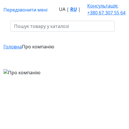
Консультація:
UA
|
RU
|
Передзвонити мені
+380 67 307 55 64
Головна
Про компанію
Про компанію