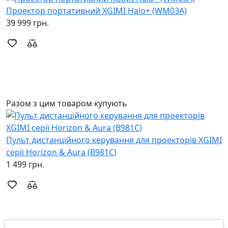
Проектор портативний XGIMI Halo+ (WM03A)
П
39 999 грн.
1
Разом з цим товаром купують
Пульт дистанційного керування для проекторів XGIMI
серії Horizon & Aura (B981C)
1 499 грн.