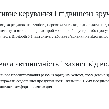
тивне керування і підвищена зру
ко регулювати гучність, перемикати треки, відповідати на дзв
е чути оточення під час пробіжки, онлайн-зустрічі або прогуля
с, а Bluetooth 5.1 підтримує стабільне з’єднання на відстані до
ала автономність і захист від во
го прослуховування разом із зарядним кейсом, тому девайс зру
 втрачали бездоганної продуктивності. Збільшені 11-мм неодимо
двищують комфорт протягом дня.