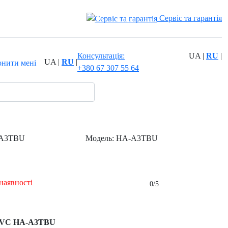
Сервіс та гарантія
Консультація:
UA
|
RU
|
UA
|
RU
|
онити мені
+380 67 307 55 64
A3TBU
Модель:
HA-A3TBU
наявності
0/5
JVC HA-A3TBU