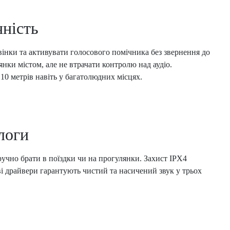
чність
інки та активувати голосового помічника без звернення до
нки містом, але не втрачати контролю над аудіо.
 10 метрів навіть у багатолюдних місцях.
логи
чно брати в поїздки чи на прогулянки. Захист IPX4
ві драйвери гарантують чистий та насичений звук у трьох