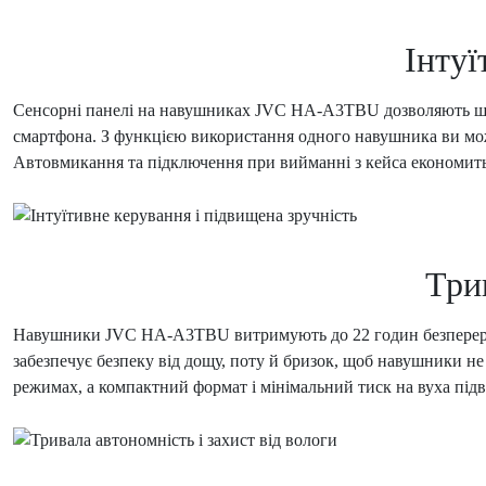
Інтуї
Сенсорні панелі на навушниках JVC HA-A3TBU дозволяють швид
смартфона. З функцією використання одного навушника ви может
Автовмикання та підключення при вийманні з кейса економить ча
Трив
Навушники JVC HA-A3TBU витримують до 22 годин безперервно
забезпечує безпеку від дощу, поту й бризок, щоб навушники не
режимах, а компактний формат і мінімальний тиск на вуха пі