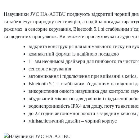
Навушники JVC HA-A3TBU поєднують відкритий чорний дизайн 
та забезпечує природну вентиляцію, а надійна посадка гарант
режимах, а сенсорне керування, Bluetooth 5.1 зі стабільним з
та щоденних прогулянок. Ви зможете прослуховувати аудіо чи 
відкрита конструкція для мінімального тиску на вух
компактний формат із надійною посадкою
11-мм неодимові драйвери для глибокого та чистог
сенсорне керування
автовмикання і підключення при вийманні з кейса
Bluetooth 5.1 зі стабільним з’єднанням на відстані д
використання одного навушника для контролю звук
вбудований мікрофон для дзвінків і віддаленої робо
водонепроникність IPX4 для дощу, поту та активно
до 22 годин автономної роботи з зарядним кейсом 
мінімалістичний дизайн – чорний корпус