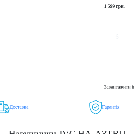
1 599 грн.
6
Завантажити і
Доставка
Гарантія
Навушники JVC HA-A3TBU