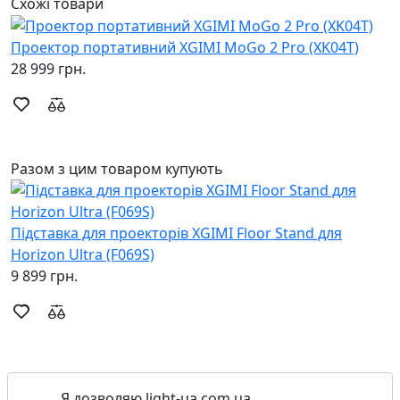
Схожі товари
Проектор портативний XGIMI MoGo 2 Pro (XK04T)
П
28 999 грн.
2
Разом з цим товаром купують
Підставка для проекторів XGIMI Floor Stand для
К
Horizon Ultra (F069S)
T
9 899 грн.
2
Я дозволяю light-ua.com.ua