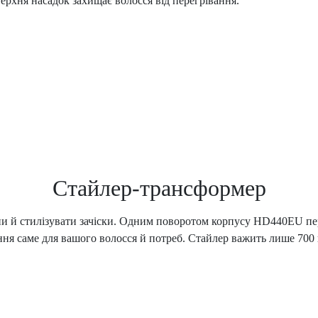
ерхня насадок захищає волосся від перегрівання.
Стайлер-трансформер
и й стилізувати зачіски. Одним поворотом корпусу HD440EU пер
я саме для вашого волосся й потреб. Стайлер важить лише 700 г