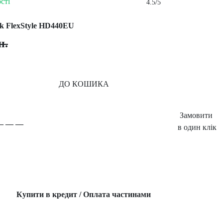
сті
4.5/5
k FlexStyle HD440EU
н.
ДО КОШИКА
Замовити
в один клік
Купити в кредит / Оплата частинами