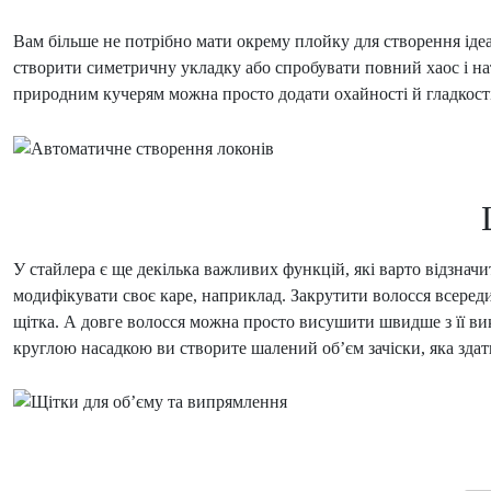
Вам більше не потрібно мати окрему плойку для створення іде
створити симетричну укладку або спробувати повний хаос і на
природним кучерям можна просто додати охайності й гладкості
У стайлера є ще декілька важливих функцій, які варто відзна
модифікувати своє каре, наприклад. Закрутити волосся всереди
щітка. А довге волосся можна просто висушити швидше з її вик
круглою насадкою ви створите шалений об’єм зачіски, яка здат