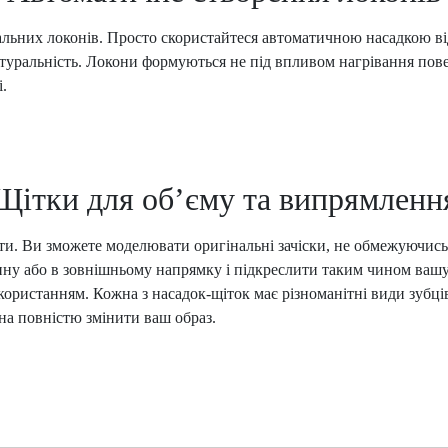
альних локонів. Просто скористайтеся автоматичною насадкою від
туральність. Локони формуються не під впливом нагрівання пове
.
Щітки для об’єму та випрямленн
чити. Ви зможете моделювати оригінальні зачіски, не обмежуючи
ну або в зовнішньому напрямку і підкреслити таким чином вашу 
ористанням. Кожна з насадок-щіток має різноманітні види зубців
на повністю змінити ваш образ.