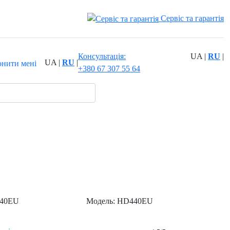
Сервіс та гарантія
Консультація:
UA
|
RU
|
UA
|
RU
|
онити мені
+380 67 307 55 64
40EU
Модель:
HD440EU