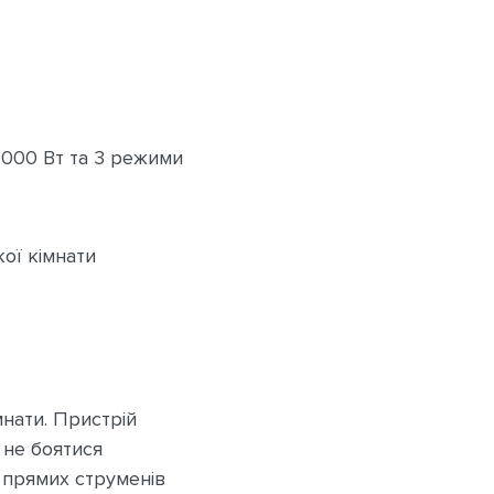
 2000 Вт та 3 режими
ої кімнати
мнати. Пристрій
 не боятися
н прямих струменів