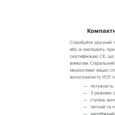
Компактн
Спробуйте зручний те
або ж охолодить при
сертифікацію CE, що
вимогам. Спіральний
мікроклімат вашої сп
вологозахисту IP21 т
потужність 
3 режими: о
ступінь вол
легкий та 
запобіжний