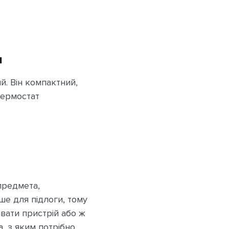
я
й. Він компактний,
термостат
 предмета,
ше для підлоги, тому
ивати пристрій або ж
, з яким потрібно