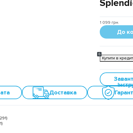
Splend
1 099 грн.
До к
6
Купити в креди
Заван
інстр
ата
Доставка
Гарант
1)