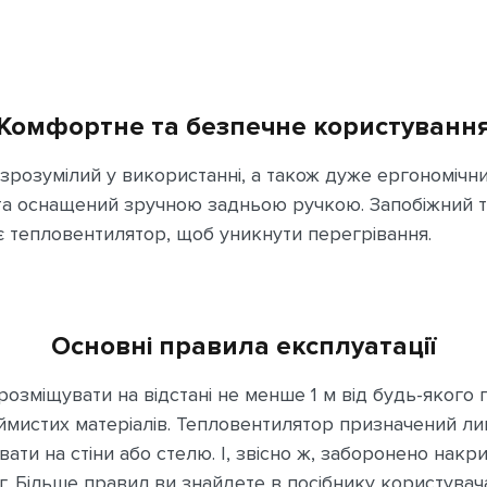
Комфортне та безпечне користуванн
зрозумілий у використанні, а також дуже ергономічни
г та оснащений зручною задньою ручкою. Запобіжний 
 тепловентилятор, щоб уникнути перегрівання.
Основні правила експлуатації
д розміщувати на відстані не менше 1 м від будь-якого
ймистих матеріалів. Тепловентилятор призначений ли
ати на стіни або стелю. І, звісно ж, заборонено накр
. Більше правил ви знайдете в посібнику користувача