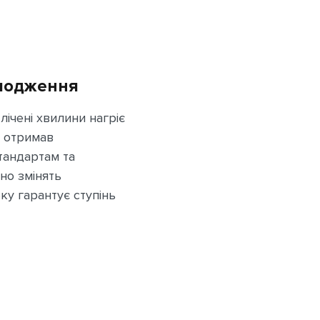
олодження
ічені хвилини нагріє
d отримав
тандартам та
но змінять
еку гарантує ступінь