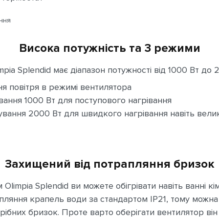
Висока потужність та 3 режими
pia Splendid має діапазон потужності від 1000 Вт до
я повітря в режимі вентилятора
вання 1000 Вт для поступового нагрівання
ування 2000 Вт для швидкого нагрівання навіть велик
Захищений від потрапляння бризок
Olimpia Splendid ви можете обігрівати навіть ванні кі
пляння крапель води за стандартом IP21, тому можна
дрібних бризок. Проте варто оберігати вентилятор ві