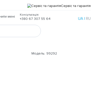
Сервіс та гарантія
Консультація:
ити мені
UA
|
RU
+380 67 307 55 64
Модель:
99292