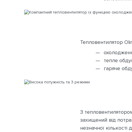
Тепловентилятор Olim
охолодженн
тепле обду
гаряче обд
З тепловентилятором 
захищений від потра
незначної кількості 