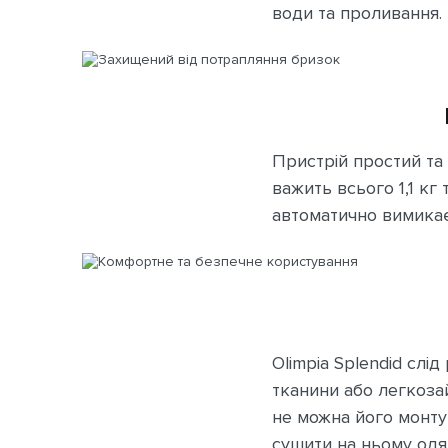
води та проливання.
Пристрій простий та 
важить всього 1,1 к
автоматично вимикає
Olimpia Splendid слі
тканини або легкоза
не можна його монтув
сушити на ньому одяг