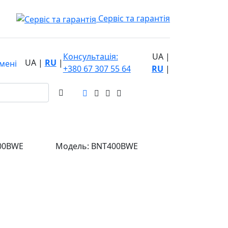
Сервіс та гарантія
Консультація:
UA
|
UA
|
RU
|
мені
+380 67 307 55 64
RU
|
00BWE
Модель:
BNT400BWE