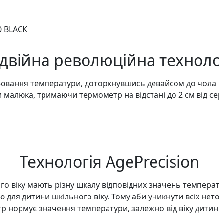
двійна революційна техноло
рювання температури, доторкнувшись девайсом до чола 
 малюка, тримаючи термометр на відстані до 2 см від с
Технологія AgePrecision
го віку мають різну шкалу відповідних значень темпер
для дитини шкільного віку. Тому аби уникнути всіх нет
тр нормує значення температури, залежно від віку дитин