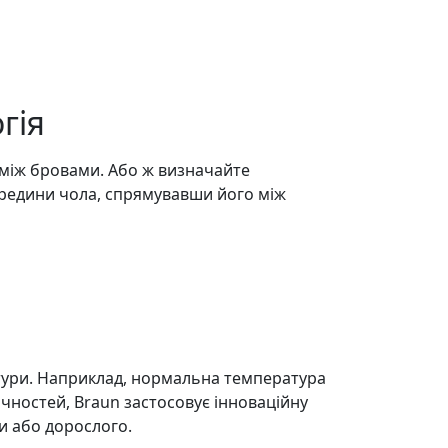
гія
між бровами. Або ж визначайте
ередини чола, спрямувавши його між
атури. Наприклад, нормальна температура
очностей, Braun застосовує інноваційну
и або дорослого.