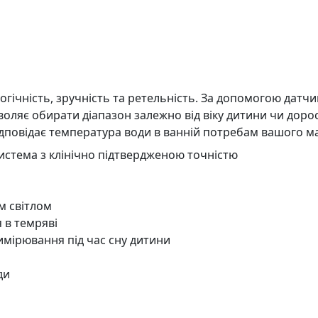
огічність, зручність та ретельність. За допомогою дат
зволяє обирати діапазон залежно від віку дитини чи доро
 відповідає температура води в ванній потребам вашого м
истема з клінічно підтвердженою точністю
м світлом
 в темряві
мірювання під час сну дитини
ди