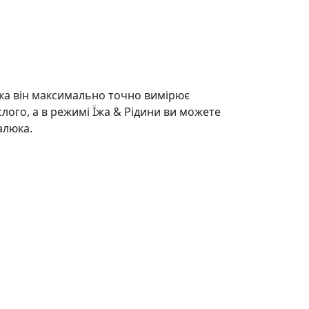
629 грн.
999 гр
чика він максимально точно вимірює
слого, а в режимі Їжа & Рідини ви можете
алюка.