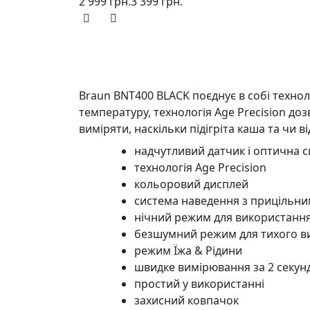
2 999 грн.
3 399 грн.
Braun BNT400 BLACK поєднує в собі технол
температуру, технологія Age Precision до
виміряти, наскільки підігріта каша та чи
надчутливий датчик і оптична с
технологія Age Precision
кольоровий дисплей
система наведення з прицільни
нічний режим для використання
безшумний режим для тихого ви
режим Їжа & Рідини
швидке вимірювання за 2 секун
простий у використанні
захисний ковпачок