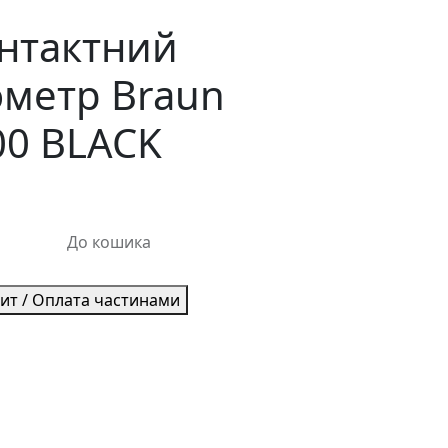
нтактний
метр Braun
0 BLACK
До кошика
дит / Оплата частинами
Гігрометр-тер