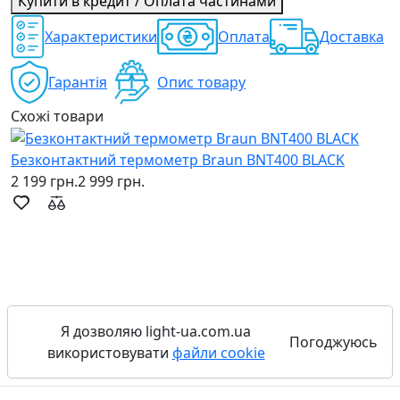
Купити в кредит / Оплата частинами
Характеристики
Оплата
Доставка
Гарантія
Опис товару
Схожі товари
Безконтактний термометр Braun BNT400 BLACK
Г
2 199 грн.
2 999 грн.
6
Я дозволяю light-ua.com.ua
Погоджуюсь
використовувати
файли cookie