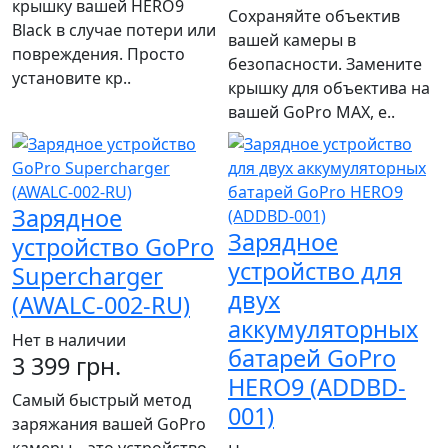
крышку вашей HERO9
Сохраняйте объектив
Black в случае потери или
вашей камеры в
повреждения. Просто
безопасности. Замените
установите кр..
крышку для объектива на
вашей GoPro MAX, е..
Зарядное
Зарядное
устройство GoPro
устройство для
Supercharger
двух
(AWALC-002-RU)
аккумуляторных
Нет в наличии
батарей GoPro
3 399 грн.
HERO9 (ADDBD-
Самый быстрый метод
001)
заряжания вашей GoPro