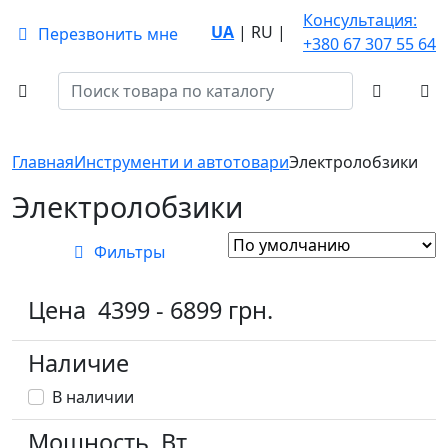
Консультация:
UA
|
RU
|
Перезвонить мне
+380 67 307 55 64
Главная
Инструменти и автотовари
Электролобзики
Электролобзики
Фильтры
Цена
4399
-
6899
грн.
Наличие
В наличии
Мощность, Вт