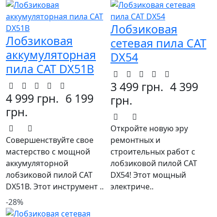
Лобзиковая
Лобзиковая
сетевая пила CAT
аккумуляторная
DX54
пила CAT DX51B
3 499 грн.
4 399
4 999 грн.
6 199
грн.
грн.
Откройте новую эру
Совершенствуйте свое
ремонтных и
мастерство с мощной
строительных работ с
аккумуляторной
лобзиковой пилой CAT
лобзиковой пилой CAT
DX54! Этот мощный
DX51B. Этот инструмент ..
электриче..
-28%