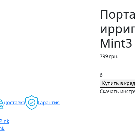
Порт
ирри
Mint3
799 грн.
6
Купить в кре
Скачать инст
Доставка
Гарантия
nk