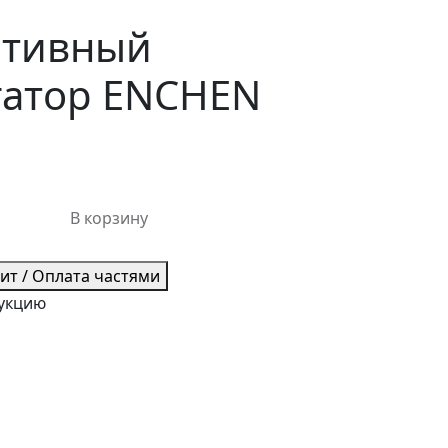
ативный
гатор ENCHEN
В корзину
дит / Оплата частями
рукцию
Портативный и