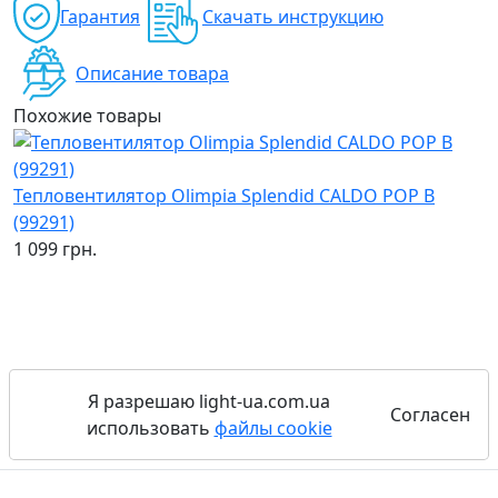
Гарантия
Скачать инструкцию
Описание товара
Похожие товары
Тепловентилятор Olimpia Splendid CALDO POP B
Т
(99291)
(
1 099 грн.
1
Я разрешаю light-ua.com.ua
Согласен
использовать
файлы cookie