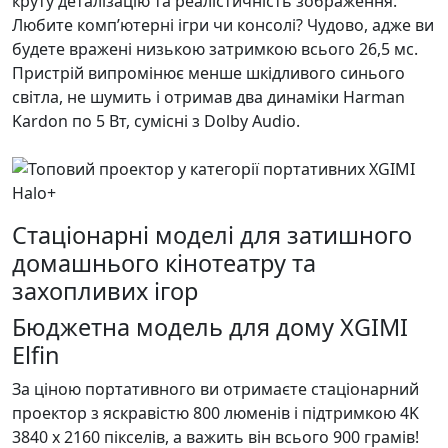
круту деталізацію та реалістичність зображення.
Любите компʼютерні ігри чи консолі? Чудово, адже ви
будете вражені низькою затримкою всього 26,5 мс.
Пристрій випромінює менше шкідливого синього
світла, не шумить і отримав два динаміки Harman
Kardon по 5 Вт, сумісні з Dolby Audio.
Стаціонарні моделі для затишного
домашнього кінотеатру та
захопливих ігор
Бюджетна модель для дому XGIMI
Elfin
За ціною портативного ви отримаєте стаціонарний
проектор з яскравістю 800 люменів і підтримкою 4K
3840 х 2160 пікселів, а важить він всього 900 грамів!