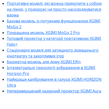
Портативні моделі, які можна прихопити з собою
на пікнік, у подорожі чи просто насолоджуватися
вдома
Базова модель із потужним функціоналом XGIMI
MoGo 2
Покращена модель XGIMI MoGo 2 Pro
Топовий проектор у категорії портативних XGIMI
Halo+
Стаціонарні моделі для затишного домашнього
кінотеатру та захопливих ігор
Бюджетна модель для дому XGIMI Elfin
Інтелектуальні технології зображення в XGIMI
Horizon Pro
Найкраще калібрування в галуззі XGIMI HORIZON
Ultra
Неперевершений лазерний проектор XGIMI Aura