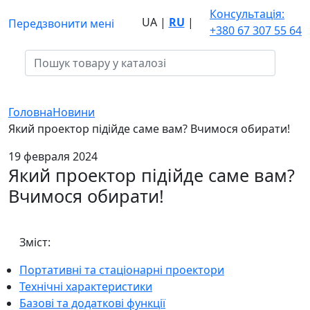
Консультація:
UA
|
RU
|
Передзвонити мені
+380 67 307 55 64
Головна
Новини
Який проектор підійде саме вам? Вчимося обирати!
19 февраля 2024
Який проектор підійде саме вам?
Вчимося обирати!
Зміст:
Портативні та стаціонарні проектори
Технічні характеристики
Базові та додаткові функції