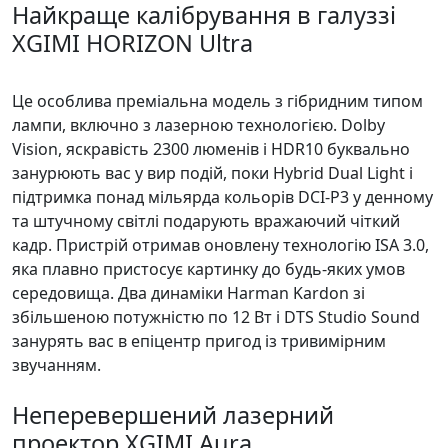
Найкраще калібрування в галуззі
XGIMI HORIZON Ultra
Це особлива преміальна модель з гібридним типом
лампи, включно з лазерною технологією. Dolby
Vision, яскравість 2300 люменів і HDR10 буквально
занурюють вас у вир подій, поки Hybrid Dual Light і
підтримка понад мільярда кольорів DCI-P3 у денному
та штучному світлі подарують вражаючий чіткий
кадр. Пристрій отримав оновлену технологію ISA 3.0,
яка плавно пристосує картинку до будь-яких умов
середовища. Два динаміки Harman Kardon зі
збільшеною потужністю по 12 Вт і DTS Studio Sound
занурять вас в епіцентр пригод із тривимірним
звучанням.
Неперевершений лазерний
проектор XGIMI Aura