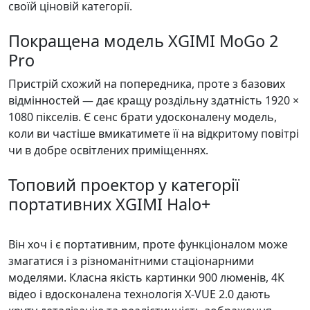
своїй ціновій категорії.
Покращена модель XGIMI MoGo 2
Pro
Пристрій схожий на попередника, проте з базових
відмінностей — дає кращу роздільну здатність 1920 ×
1080 пікселів. Є сенс брати удосконалену модель,
коли ви частіше вмикатимете її на відкритому повітрі
чи в добре освітлених приміщеннях.
Топовий проектор у категорії
портативних XGIMI Halo+
Він хоч і є портативним, проте функціоналом може
змагатися і з різноманітними стаціонарними
моделями. Класна якість картинки 900 люменів, 4К
відео і вдосконалена технологія X-VUE 2.0 дають