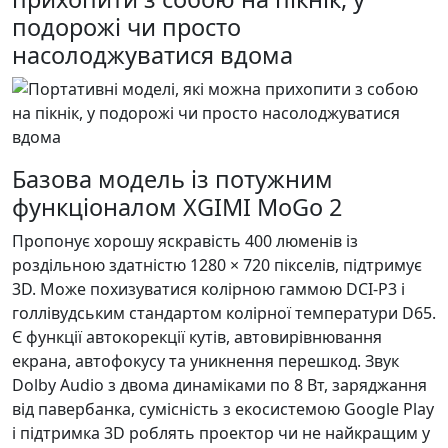
подорожі чи просто
насолоджуватися вдома
Базова модель із потужним
функціоналом XGIMI MoGo 2
Пропонує хорошу яскравість 400 люменів із
роздільною здатністю 1280 × 720 пікселів, підтримує
3D. Може похизуватися колірною гаммою DCI-P3 і
голлівудським стандартом колірної температури D65.
Є функції автокорекції кутів, автовирівнювання
екрана, автофокусу та уникнення перешкод. Звук
Dolby Audio з двома динаміками по 8 Вт, заряджання
від павербанка, сумісність з екосистемою Google Play
і підтримка 3D роблять проектор чи не найкращим у